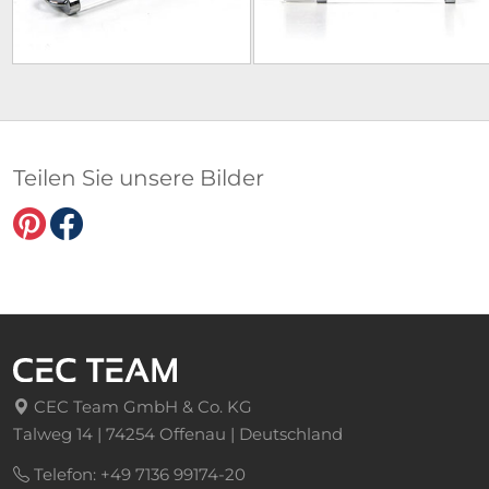
Teilen Sie unsere Bilder
CEC Team GmbH & Co. KG
Talweg 14 | 74254 Offenau | Deutschland
Telefon: +49 7136 99174-20