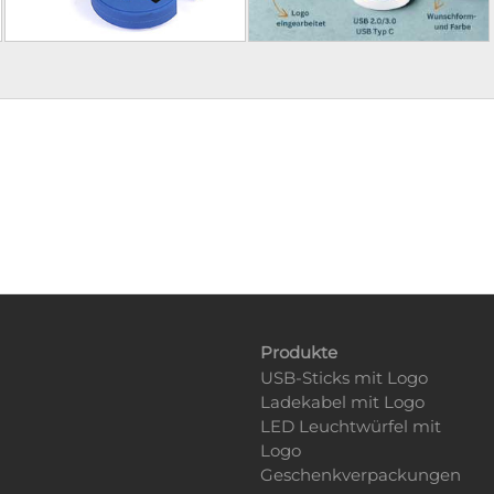
Produkte
USB-Sticks mit Logo
Ladekabel mit Logo
LED Leuchtwürfel mit
Logo
Geschenkverpackungen