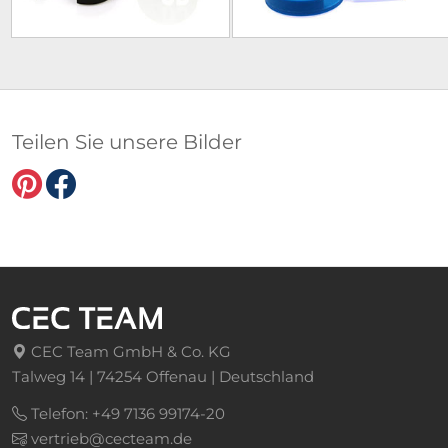
Teilen Sie unsere Bilder
CEC Team GmbH & Co. KG
Talweg 14 | 74254 Offenau | Deutschland
Telefon: +49 7136 99174-20
vertrieb@cecteam.de