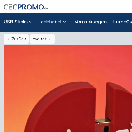
USB-Sticks
Ladekabel
Verpackungen
LumoCu
Zurück
Weiter