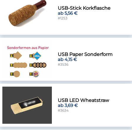
USB-Stick Korkflasche
ab 5,56 €
#1253
USB Paper Sonderform
ab 4,15 €
#3536
USB LED Wheatstraw
ab 3,69 €
#3634