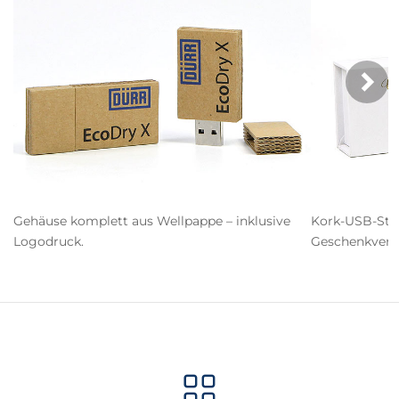
Näc
Gehäuse komplett aus Wellpappe – inklusive
Kork-USB-Sti
Logodruck.
Geschenkverp