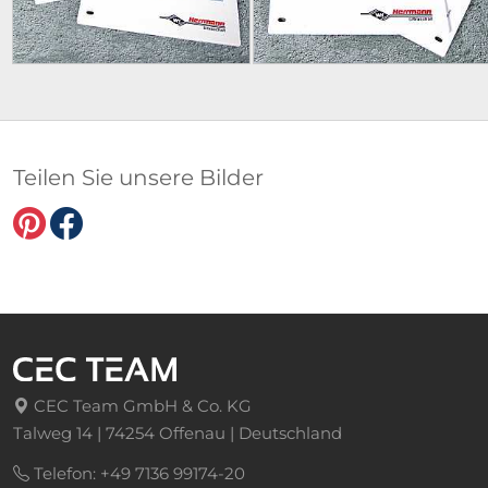
Teilen Sie unsere Bilder
CEC Team GmbH & Co. KG
Talweg 14 | 74254 Offenau | Deutschland
Telefon: +49 7136 99174-20