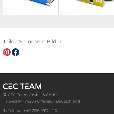
Teilen Sie unsere Bilder
CEC Team GmbH & Co. KG
Talweg 14 | 74254 Offenau | Deutschland
Telefon: +49 7136 99174-20