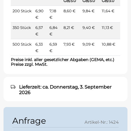
GB/3.0
GB/3.0
GB/3.0
200 Stück
6,90
7,18
8,60 €
9,84 €
11,64 €
€
€
350 Stück
6,57
6,84
8,21 €
9,40 €
11,13 €
€
€
500 Stück
6,33
6,59
7,93 €
9,09 €
10,88 €
€
€
Preise inkl. aller gesetzlicher Abgaben (GEMA, etc.)
Preise zzgl. MwSt.
Lieferzeit: ca. Donnerstag, 3. September
2026
Anfrage
Artikel-Nr.: 1424