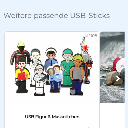
Weitere passende USB-Sticks
# 1108
Näc
USB Figur & Maskottchen
S