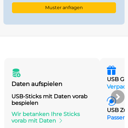
Muster anfragen
USB Ge
Daten aufspielen
Verpac
USB-Sticks mit Daten vorab
Näc
bespielen
USB Zu
Wir betanken Ihre Sticks
Passen
vorab mit Daten