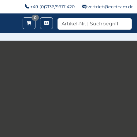
+49 (0)7136/9917-420
vertrieb@cecteam.de
Merkzettel
0