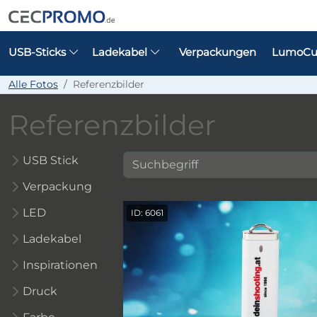
USB-Sticks
Ladekabel
Verpackungen
LumoCu
Alle Fotos
Referenzbilder
Referenzbilder
USB Stick
Verpackung
LED
ID: 6061
Ladekabel
Inspirationen
Druck